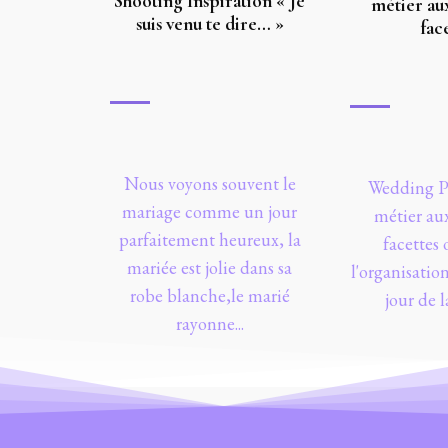
Shooting Inspiration « Je
métier au
suis venu te dire… »
fac
Nous voyons souvent le
Wedding Pl
mariage comme un jour
métier au
parfaitement heureux, la
facettes 
mariée est jolie dans sa
l'organisatio
robe blanche,le marié
jour de la
rayonne...